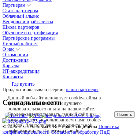
Партнерам
Стать партнером
Облачный альянс
Вендоры и прайс-листы
Школа партнеров
Обучение и сертификация
Партнёрские программы
Личный кабинет
О нас
О компании
Достижения
Карьера
ИТ-аккредитация
Контакты
Где купить
Продают и оказывают сервис
наши партнеры
Данный веб-сайт использует cookie-файлы в
Социальные сети
целях предоставления вам лучшего
пользовательского опыта на нашем сайте.
Продолжая использовать данный сайт, вы
Принять
соглашаетесь с использованием нами cookie-
файлов. Для получения дополнительной
© 2026 «1С‑Поволжье» Все права защищены
Политика
информации см.
Политика Cookie
.
конфенденциальности
Согласие на обработку ПнД