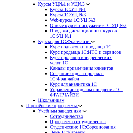
Курсы УЦ№1 и УЦ№3
Курсы 1С:УЦ №1
Курсы 1С:УЦ №3
Web-курсы 1С:УЦ №3
Очные курсы-погружение 1С:УЦ №3
Продажа дистанционных курсов
1С:УЦ №1
Курсы для 1С:Франчайзи
Курс подготовки продавца 1С
Курс продавца 1С:ИТС и сервисов
Курс продавца внедренческих
услуг 1С
Каналы привлечения клиентов
Создание отдела продаж в
1С:Франчайзи
Курс для аналитика 1С
Управление отделом внедрения 1С:
ФРАНЧАЙЗИ
Школьникам
Партнёрские программы
Учебным заведениям
Сотрудничество
Программа сотрудничества
Студенческие 1С:Соревнования
День 1С:Карьеры