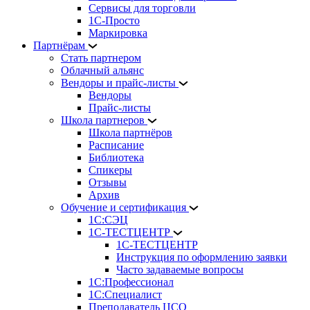
Сервисы для торговли
1С-Просто
Маркировка
Партнёрам
Стать партнером
Облачный альянс
Вендоры и прайс-листы
Вендоры
Прайс-листы
Школа партнеров
Школа партнёров
Расписание
Библиотека
Спикеры
Отзывы
Архив
Обучение и сертификация
1С:СЭЦ
1С-ТЕСТЦЕНТР
1С-ТЕСТЦЕНТР
Инструкция по оформлению заявки
Часто задаваемые вопросы
1С:Профессионал
1С:Специалист
Преподаватель ЦСО