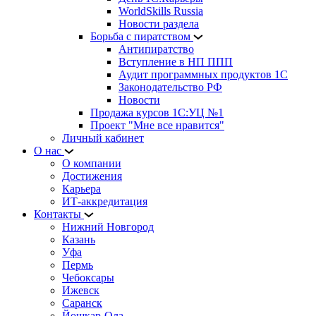
WorldSkills Russia
Новости раздела
Борьба с пиратством
Антипиратство
Вступление в НП ППП
Аудит программных продуктов 1С
Законодательство РФ
Новости
Продажа курсов 1С:УЦ №1
Проект "Мне все нравится"
Личный кабинет
О нас
О компании
Достижения
Карьера
ИТ-аккредитация
Контакты
Нижний Новгород
Казань
Уфа
Пермь
Чебоксары
Ижевск
Саранск
Йошкар-Ола