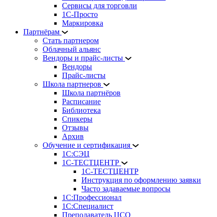
Сервисы для торговли
1С-Просто
Маркировка
Партнёрам
Стать партнером
Облачный альянс
Вендоры и прайс-листы
Вендоры
Прайс-листы
Школа партнеров
Школа партнёров
Расписание
Библиотека
Спикеры
Отзывы
Архив
Обучение и сертификация
1С:СЭЦ
1С-ТЕСТЦЕНТР
1С-ТЕСТЦЕНТР
Инструкция по оформлению заявки
Часто задаваемые вопросы
1С:Профессионал
1С:Специалист
Преподаватель ЦСО