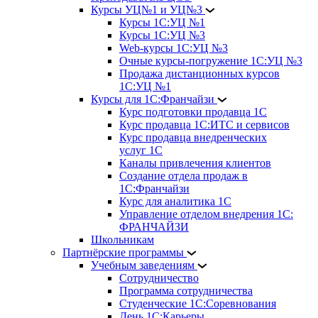
Курсы УЦ№1 и УЦ№3
Курсы 1С:УЦ №1
Курсы 1С:УЦ №3
Web-курсы 1С:УЦ №3
Очные курсы-погружение 1С:УЦ №3
Продажа дистанционных курсов
1С:УЦ №1
Курсы для 1С:Франчайзи
Курс подготовки продавца 1С
Курс продавца 1С:ИТС и сервисов
Курс продавца внедренческих
услуг 1С
Каналы привлечения клиентов
Создание отдела продаж в
1С:Франчайзи
Курс для аналитика 1С
Управление отделом внедрения 1С:
ФРАНЧАЙЗИ
Школьникам
Партнёрские программы
Учебным заведениям
Сотрудничество
Программа сотрудничества
Студенческие 1С:Соревнования
День 1С:Карьеры