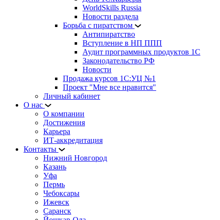
WorldSkills Russia
Новости раздела
Борьба с пиратством
Антипиратство
Вступление в НП ППП
Аудит программных продуктов 1С
Законодательство РФ
Новости
Продажа курсов 1С:УЦ №1
Проект "Мне все нравится"
Личный кабинет
О нас
О компании
Достижения
Карьера
ИТ-аккредитация
Контакты
Нижний Новгород
Казань
Уфа
Пермь
Чебоксары
Ижевск
Саранск
Йошкар-Ола