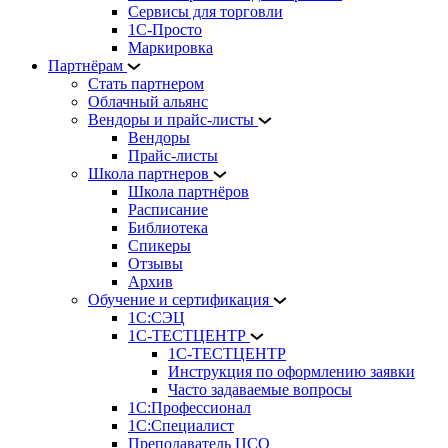
Сервисы для торговли
1С-Просто
Маркировка
Партнёрам
Стать партнером
Облачный альянс
Вендоры и прайс-листы
Вендоры
Прайс-листы
Школа партнеров
Школа партнёров
Расписание
Библиотека
Спикеры
Отзывы
Архив
Обучение и сертификация
1С:СЭЦ
1С-ТЕСТЦЕНТР
1С-ТЕСТЦЕНТР
Инструкция по оформлению заявки
Часто задаваемые вопросы
1С:Профессионал
1С:Специалист
Преподаватель ЦСО