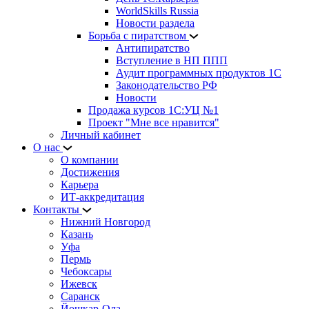
WorldSkills Russia
Новости раздела
Борьба с пиратством
Антипиратство
Вступление в НП ППП
Аудит программных продуктов 1С
Законодательство РФ
Новости
Продажа курсов 1С:УЦ №1
Проект "Мне все нравится"
Личный кабинет
О нас
О компании
Достижения
Карьера
ИТ-аккредитация
Контакты
Нижний Новгород
Казань
Уфа
Пермь
Чебоксары
Ижевск
Саранск
Йошкар-Ола