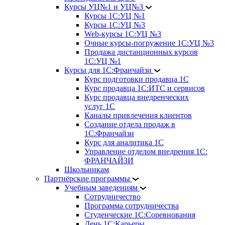
Курсы УЦ№1 и УЦ№3
Курсы 1С:УЦ №1
Курсы 1С:УЦ №3
Web-курсы 1С:УЦ №3
Очные курсы-погружение 1С:УЦ №3
Продажа дистанционных курсов
1С:УЦ №1
Курсы для 1С:Франчайзи
Курс подготовки продавца 1С
Курс продавца 1С:ИТС и сервисов
Курс продавца внедренческих
услуг 1С
Каналы привлечения клиентов
Создание отдела продаж в
1С:Франчайзи
Курс для аналитика 1С
Управление отделом внедрения 1С:
ФРАНЧАЙЗИ
Школьникам
Партнёрские программы
Учебным заведениям
Сотрудничество
Программа сотрудничества
Студенческие 1С:Соревнования
День 1С:Карьеры