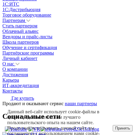
1С:ИТС
1С:Дистрибьюция
Торговое оборудование
Партнерам
Стать партнером
Облачный альянс
Вендоры и прайс-листы
Школа партнеров
Обучение и сертификация
Партнёрские программы
Личный кабинет
О нас
О компании
Достижения
Карьера
ИТ-аккредитация
Контакты
Где купить
Продают и оказывают сервис
наши партнеры
Данный веб-сайт использует cookie-файлы в
Социальные сети
целях предоставления вам лучшего
пользовательского опыта на нашем сайте.
Продолжая использовать данный сайт, вы
Принять
соглашаетесь с использованием нами cookie-