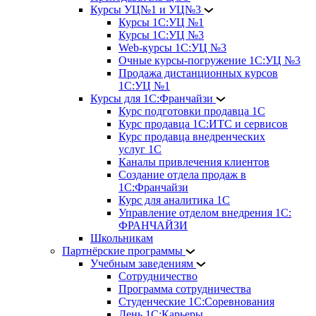
Курсы УЦ№1 и УЦ№3
Курсы 1С:УЦ №1
Курсы 1С:УЦ №3
Web-курсы 1С:УЦ №3
Очные курсы-погружение 1С:УЦ №3
Продажа дистанционных курсов
1С:УЦ №1
Курсы для 1С:Франчайзи
Курс подготовки продавца 1С
Курс продавца 1С:ИТС и сервисов
Курс продавца внедренческих
услуг 1С
Каналы привлечения клиентов
Создание отдела продаж в
1С:Франчайзи
Курс для аналитика 1С
Управление отделом внедрения 1С:
ФРАНЧАЙЗИ
Школьникам
Партнёрские программы
Учебным заведениям
Сотрудничество
Программа сотрудничества
Студенческие 1С:Соревнования
День 1С:Карьеры