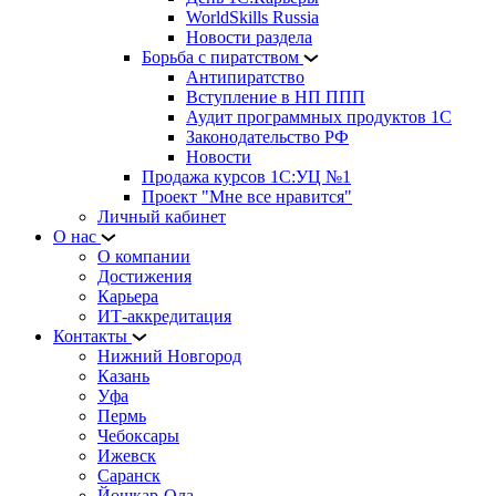
WorldSkills Russia
Новости раздела
Борьба с пиратством
Антипиратство
Вступление в НП ППП
Аудит программных продуктов 1С
Законодательство РФ
Новости
Продажа курсов 1С:УЦ №1
Проект "Мне все нравится"
Личный кабинет
О нас
О компании
Достижения
Карьера
ИТ-аккредитация
Контакты
Нижний Новгород
Казань
Уфа
Пермь
Чебоксары
Ижевск
Саранск
Йошкар-Ола