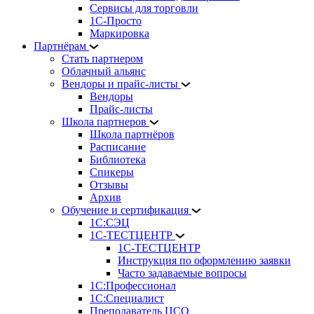
Сервисы для торговли
1С-Просто
Маркировка
Партнёрам
Стать партнером
Облачный альянс
Вендоры и прайс-листы
Вендоры
Прайс-листы
Школа партнеров
Школа партнёров
Расписание
Библиотека
Спикеры
Отзывы
Архив
Обучение и сертификация
1С:СЭЦ
1С-ТЕСТЦЕНТР
1С-ТЕСТЦЕНТР
Инструкция по оформлению заявки
Часто задаваемые вопросы
1С:Профессионал
1С:Специалист
Преподаватель ЦСО