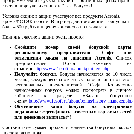
программе 4% от суммы закупки в розничных ценах прайс-
листа в виде увеличенных в 7 раз, бонусов!
Условия акции: в акции участвуют все продукты Acronis,
кроме ФСТЭК-версий. В период действия акции 1 бонусный
балл – 500 рублям в ценах конечного пользователя.
Принять участие в акции очень просто:
Сообщите номер своей бонусной карты
региональному представителю 1Софт при
размещении заказа на лицензии Acronis.
Список
представителей 1Софт размещен на
странице
http://www.1csoft.ru/about/partners.php
.
Получайте бонусы.
Бонусы начисляются до 10 числа
месяца, следующего за отчетным на основании отчетов
региональных представителей 1Софт. Количество
начисленных бонусов можно посмотреть в личном
кабинете в разделе «Баланс бонусного
счета»
http://www.1csoft.ru/about/bonus/history_manager.php
.
Обменивайте ваши бонусы на электронные
подарочные сертификаты известных торговых сетей
или денежные выплаты*!
Соответствие суммы продаж и количества бонусных баллов
представлено ниже.