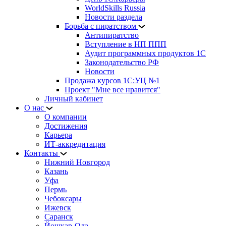
WorldSkills Russia
Новости раздела
Борьба с пиратством
Антипиратство
Вступление в НП ППП
Аудит программных продуктов 1С
Законодательство РФ
Новости
Продажа курсов 1С:УЦ №1
Проект "Мне все нравится"
Личный кабинет
О нас
О компании
Достижения
Карьера
ИТ-аккредитация
Контакты
Нижний Новгород
Казань
Уфа
Пермь
Чебоксары
Ижевск
Саранск
Йошкар-Ола