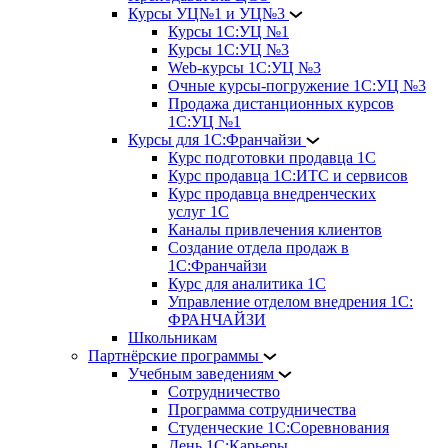
Курсы УЦ№1 и УЦ№3
Курсы 1С:УЦ №1
Курсы 1С:УЦ №3
Web-курсы 1С:УЦ №3
Очные курсы-погружение 1С:УЦ №3
Продажа дистанционных курсов
1С:УЦ №1
Курсы для 1С:Франчайзи
Курс подготовки продавца 1С
Курс продавца 1С:ИТС и сервисов
Курс продавца внедренческих
услуг 1С
Каналы привлечения клиентов
Создание отдела продаж в
1С:Франчайзи
Курс для аналитика 1С
Управление отделом внедрения 1С:
ФРАНЧАЙЗИ
Школьникам
Партнёрские программы
Учебным заведениям
Сотрудничество
Программа сотрудничества
Студенческие 1С:Соревнования
День 1С:Карьеры