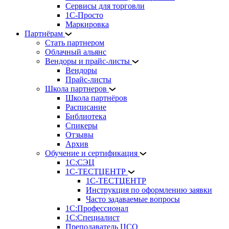
Сервисы для торговли
1С-Просто
Маркировка
Партнёрам
Стать партнером
Облачный альянс
Вендоры и прайс-листы
Вендоры
Прайс-листы
Школа партнеров
Школа партнёров
Расписание
Библиотека
Спикеры
Отзывы
Архив
Обучение и сертификация
1С:СЭЦ
1С-ТЕСТЦЕНТР
1С-ТЕСТЦЕНТР
Инструкция по оформлению заявки
Часто задаваемые вопросы
1С:Профессионал
1С:Специалист
Преподаватель ЦСО