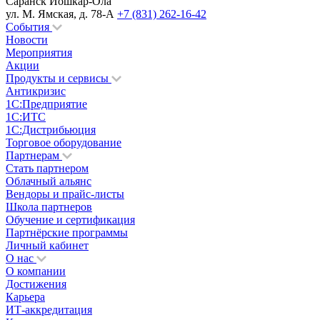
Саранск
Йошкар-Ола
ул. М. Ямская, д. 78-А
+7 (831) 262-16-42
События
Новости
Мероприятия
Акции
Продукты и сервисы
Антикризис
1С:Предприятие
1С:ИТС
1С:Дистрибьюция
Торговое оборудование
Партнерам
Стать партнером
Облачный альянс
Вендоры и прайс-листы
Школа партнеров
Обучение и сертификация
Партнёрские программы
Личный кабинет
О нас
О компании
Достижения
Карьера
ИТ-аккредитация