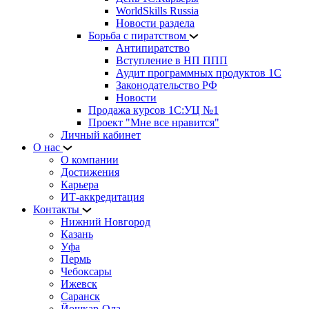
WorldSkills Russia
Новости раздела
Борьба с пиратством
Антипиратство
Вступление в НП ППП
Аудит программных продуктов 1С
Законодательство РФ
Новости
Продажа курсов 1С:УЦ №1
Проект "Мне все нравится"
Личный кабинет
О нас
О компании
Достижения
Карьера
ИТ-аккредитация
Контакты
Нижний Новгород
Казань
Уфа
Пермь
Чебоксары
Ижевск
Саранск
Йошкар-Ола