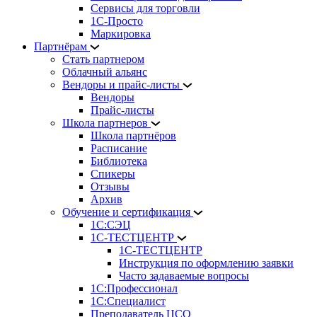
Сервисы для торговли
1С-Просто
Маркировка
Партнёрам
Стать партнером
Облачный альянс
Вендоры и прайс-листы
Вендоры
Прайс-листы
Школа партнеров
Школа партнёров
Расписание
Библиотека
Спикеры
Отзывы
Архив
Обучение и сертификация
1С:СЭЦ
1С-ТЕСТЦЕНТР
1С-ТЕСТЦЕНТР
Инструкция по оформлению заявки
Часто задаваемые вопросы
1С:Профессионал
1С:Специалист
Преподаватель ЦСО