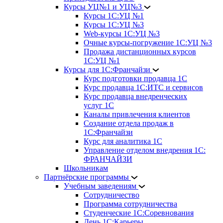
Курсы УЦ№1 и УЦ№3
Курсы 1С:УЦ №1
Курсы 1С:УЦ №3
Web-курсы 1С:УЦ №3
Очные курсы-погружение 1С:УЦ №3
Продажа дистанционных курсов
1С:УЦ №1
Курсы для 1С:Франчайзи
Курс подготовки продавца 1С
Курс продавца 1С:ИТС и сервисов
Курс продавца внедренческих
услуг 1С
Каналы привлечения клиентов
Создание отдела продаж в
1С:Франчайзи
Курс для аналитика 1С
Управление отделом внедрения 1С:
ФРАНЧАЙЗИ
Школьникам
Партнёрские программы
Учебным заведениям
Сотрудничество
Программа сотрудничества
Студенческие 1С:Соревнования
День 1С:Карьеры