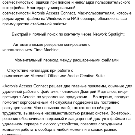
совместимостью, ошибки при поиске и неполадки пользовательского
интерфейса. Благодаря универсальной
совместимости
Acronis
Access
Connec
t
,
Mac
-пользователям, которые
редактируют файлы на
Windows
или
NAS
-сервере, обеспечены все
преимущества стабильной работы:
·
Быстрый и полный поиск по контенту через
Network
Spotlight
;
·
Автоматическое резервное копирование с
использованием
Time
Machine
;
·
Моментальный переход между расшаренными файлами;
·
Отсутствие неполадок при работе с
приложениями
Microsoft
Office
или
Adobe
Creative
Suite
.
«
Acronis
Access
Connect
решает две главные проблемы, обычные для
удаленной работы с файлами, - отмечает Дмитрий Мартынов, вице-
президент
Acronis
по управлению продуктами. – Во-первых, продукт
помогает корпоративным ИТ-службам поддерживать постоянно
растущее число
Mac
-пользователей, так как легко обходит
трудности, вызванные несовместимостью разных систем. Во-вторых,
решение обеспечивает надежный и защищенный доступ к файлам на
удаленном сервере с любого устройства, позволяя сотрудникам
компании работать сообща в любой момент и в самых разных
условиях».