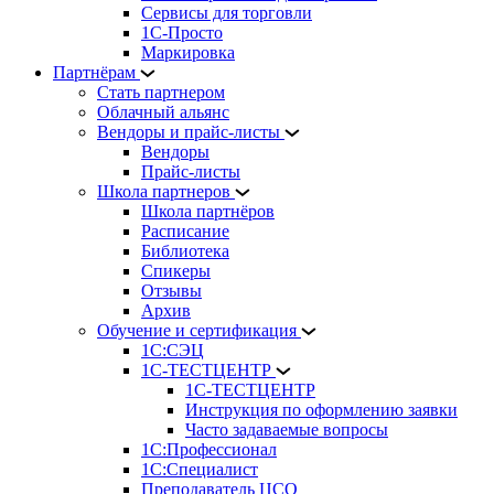
Сервисы для торговли
1С-Просто
Маркировка
Партнёрам
Стать партнером
Облачный альянс
Вендоры и прайс-листы
Вендоры
Прайс-листы
Школа партнеров
Школа партнёров
Расписание
Библиотека
Спикеры
Отзывы
Архив
Обучение и сертификация
1С:СЭЦ
1С-ТЕСТЦЕНТР
1С-ТЕСТЦЕНТР
Инструкция по оформлению заявки
Часто задаваемые вопросы
1С:Профессионал
1С:Специалист
Преподаватель ЦСО