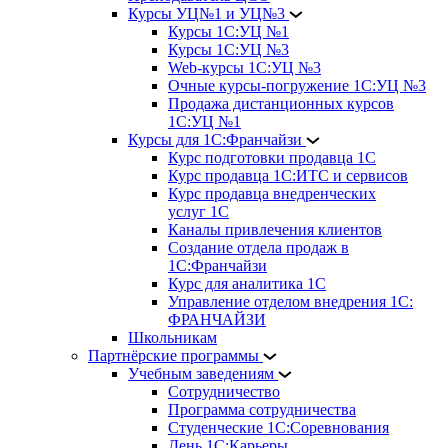
Курсы УЦ№1 и УЦ№3
Курсы 1С:УЦ №1
Курсы 1С:УЦ №3
Web-курсы 1С:УЦ №3
Очные курсы-погружение 1С:УЦ №3
Продажа дистанционных курсов
1С:УЦ №1
Курсы для 1С:Франчайзи
Курс подготовки продавца 1С
Курс продавца 1С:ИТС и сервисов
Курс продавца внедренческих
услуг 1С
Каналы привлечения клиентов
Создание отдела продаж в
1С:Франчайзи
Курс для аналитика 1С
Управление отделом внедрения 1С:
ФРАНЧАЙЗИ
Школьникам
Партнёрские программы
Учебным заведениям
Сотрудничество
Программа сотрудничества
Студенческие 1С:Соревнования
День 1С:Карьеры