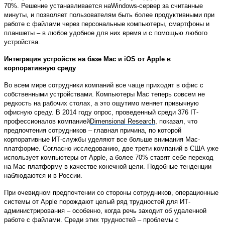
70%. Решение устанавливается на
Windows
-сервер за считанные
минуты, и позволяет пользователям быть более продуктивными при
работе с файлами через персональные компьютеры, смартфоны и
планшеты – в любое удобное для них время и с помощью любого
устройства.
Интеграция устройств на базе
Mac
и
iOS
от
Apple
в
корпоративную среду
Во всем мире сотрудники компаний все чаще приходят в офис с
собственными устройствами. Компьютеры
Mac
теперь совсем не
редкость на рабочих столах, а это ощутимо меняет привычную
офисную среду. В 2014 году опрос, проведенный среди 376
IT
-
профессионалов компанией
Dimensional
Research
, показал, что
предпочтения сотрудников – главная причина, по которой
корпоративные ИТ-службы уделяют все больше внимания
Mac
-
платформе. Согласно исследованию, две трети компаний в США уже
использует компьютеры от
Apple
, а более 70% ставят себе переход
на
Mac
-платформу в качестве конечной цели. Подобные тенденции
наблюдаются и в России.
При очевидном предпочтении со стороны сотрудников, операционные
системы от
Apple
порождают целый ряд трудностей для ИТ-
администрирования – особенно, когда речь заходит об удаленной
работе с файлами. Среди этих трудностей – проблемы с