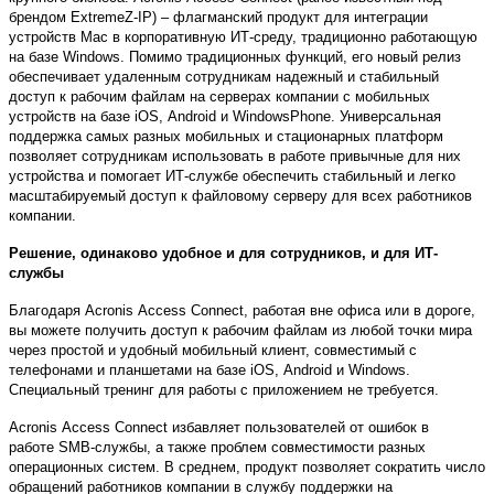
брендом
ExtremeZ
-
IP
)
–
флагманский продукт для интеграции
устройств
Mac
в корпоративную ИТ-среду, традиционно работающую
на базе
Windows
. Помимо традиционных функций, его новый релиз
обеспечивает удаленным сотрудникам надежный и стабильный
доступ к рабочим файлам на серверах компании с мобильных
устройств на базе
iOS
,
Android
и
Windows
Phone
. Универсальная
поддержка самых разных мобильных и стационарных платформ
позволяет сотрудникам использовать в работе привычные для них
устройства и помогает ИТ-службе обеспечить стабильный и легко
масштабируемый доступ к файловому серверу для всех работников
компании.
Решение, одинаково удобное и для сотрудников, и для ИТ-
службы
Благодаря
Acronis
Access
Connect
, работая вне офиса или в дороге,
вы можете получить доступ к рабочим файлам из любой точки мира
через простой и удобный мобильный клиент, совместимый с
телефонами и планшетами на базе
iOS
,
Android
и
Windows
.
Специальный тренинг для работы с приложением не требуется.
Acronis
Access
Connect
избавляет пользователей от
ошибок в
работе
SMB
-службы, а также проблем совместимости разных
операционных систем. В среднем, продукт позволяет сократить число
обращений работников компании в службу поддержки на