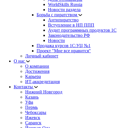
WorldSkills Russia
Новости раздела
Борьба с пиратством
Антипиратство
Вступление в НП ППП
Аудит программных продуктов 1С
Законодательство РФ
Новости
Продажа курсов 1С:УЦ №1
Проект "Мне все нравится"
Личный кабинет
О нас
О компании
Достижения
Карьера
ИТ-аккредитация
Контакты
Нижний Новгород
Казань
Уфа
Пермь
Чебоксары
Ижевск
Саранск
Йошкар-Ола