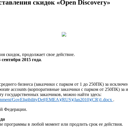
ставления скидок «Open Discovery»
ия скидок, продолжает свое действие.
5 сентября 2015 года
.
среднего бизнеса (заказчики с парком от 1 до 250ПК) за исклю
orate accounts (корпоративные заказчики с парком от 250ПК) з
ту государственных заказчиков, можно найти здесь:
overnment/GovEligibilityDef(EMEA)(RUS)(Jan2010)(CR)1.docx
.
ой Федерации.
ода
вие программы в любой момент или продлить срок ее действия.