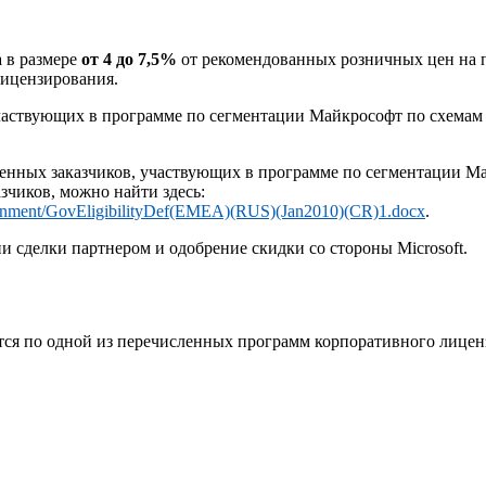
 в размере
от 4 до 7,5%
от рекомендованных розничных цен на п
лицензирования.
участвующих в программе по сегментации Майкрософт по схемам л
нных заказчиков, участвующих в программе по сегментации Ма
азчиков, можно найти здесь:
overnment/GovEligibilityDef(EMEA)(RUS)(Jan2010)(CR)1.docx
.
 сделки партнером и одобрение скидки со стороны Microsoft.
ся по одной из перечисленных программ корпоративного лицензир