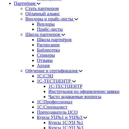
Партнёрам
Стать партнером
Облачный альянс
Вендоры и прайс-листы
Вендоры
Прайс-листы
Школа партнеров
Школа партнёров
Расписание
Библиотека
Спикеры
Отзывы
Архив
Обучение и сертификация
1С:СЭЦ
1С-ТЕСТЦЕНТР
1С-ТЕСТЦЕНТР
Инструкция по оформлению заявки
Часто задаваемые вопросы
1С:Профессионал
1С:Специалист
Преподаватель ЦСО
Курсы УЦ№1 и УЦ№3
Курсы 1С:УЦ №1
Курсы 1С:УЦ №3