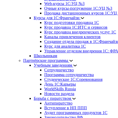
Web-курсы 1С:УЦ №3
Очные курсы-погружение 1С:УЦ №3
Продажа дистанционных курсов 1С:УЦ
Курсы для 1С:Франчайзи
Курс подготовки продавца 1С
Курс продавца 1С:ИТС и сервисов
Курс продавца внедренческих услуг 1С
Каналы привлечения клиентов
Создание отдела продаж в 1С:Франчайз
Курс для аналитика 1С
Управление отделом внедрения 1С: 
Школьникам
Партнёрские программы
Учебным заведениям
Сотрудничество
Программа сотрудничества
Студенческие 1С:Соревнования
День 1С:Карьеры
WorldSkills Russia
Новости раздела
Борьба с пиратством
Антипиратство
Вступление в НП ППП
Аудит программных продуктов 1С
Законодательство РФ