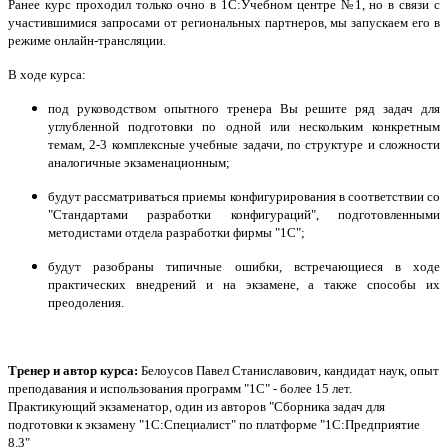
Ранее курс проходил только очно в 1С:Учебном центре №1, но в связи с
участившимися запросами от региональных партнеров, мы запускаем его в
режиме онлайн-трансляци
и.
В ходе курса:
под руководством опытного тренера Вы решите ряд задач для
углубленной подготовки по одной или нескольким конкретным
темам, 2-3 комплексные учебные задачи, по структуре и сложности
аналогичные экзаменационным;
будут рассматриваться приемы конфигурирования в соответствии со
"Стандартами разработки конфигураций", подготовленными
методистами отдела разработки фирмы "1С";
будут разобраны типичные ошибки, встречающиеся в ходе
практических внедрений и на экзамене, а также способы их
преодоления.
Тренер и автор курса:
Белоусов Павел Станиславович, кандидат наук, опыт
преподавания и использования программ "1С" - более 15 лет.
Практикующий экзаменатор, один из авторов "Сборника задач для
подготовки к экзамену "1С:Специалист" по платформе "1С:Предприятие
8.3"