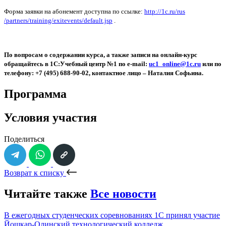
Форма заявки на абонемент доступна по ссылке:
http://1c.ru/rus
/partners/traini
ng/exitevents/de
fault.jsp
.
По вопросам о содержании курса, а также записи на онлайн-курс
обращайтесь в 1С:Учебный центр №1 по
e
-
mail
:
uc
1_online@1
c
.
ru
или по
телефону: +7 (495) 688-90-02, контактное лицо – Наталия Софьина.
Программа
Условия участия
Поделиться
Возврат к списку
Читайте также
Все новости
В ежегодных студенческих соревнованиях 1С принял участие
Йошкар-Олинский технологический колледж