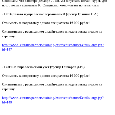
Сообщаем, что в ноябре-декабре 2015г. мы запускаем онлайн-курсы для
подготовки к экзаменам 1С:Специалист-ко
нсультант по тематикам:
- 1С:Зарплата и управление персоналом 8 (тренер Грянина Е.А.).
Стоимость за подготовку одного специалиста
16 000 рублей
Ознакомиться с расписанием онлайн-курса и подать заявку можно на
странице
http://www.1c.ru
/rus/partners/tr
aining/exitevent
s/courseDetails_
orgs.jsp?
id=147
-
1С:ERP. Управленческий учет
(тренер Гончаров Д.И.).
Стоимость за подготовку одного специалиста
16 000 рублей
Ознакомиться с расписанием онлайн-курса и подать заявку можно на
странице
http://www.1c.ru
/rus/partners/tr
aining/exitevent
s/courseDetails_
orgs.jsp?
id=149