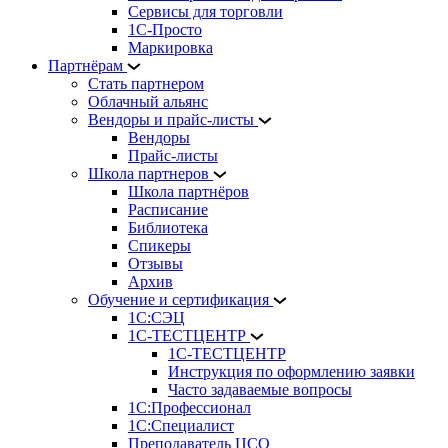
Сервисы для торговли
1С-Просто
Маркировка
Партнёрам
Стать партнером
Облачный альянс
Вендоры и прайс-листы
Вендоры
Прайс-листы
Школа партнеров
Школа партнёров
Расписание
Библиотека
Спикеры
Отзывы
Архив
Обучение и сертификация
1С:СЭЦ
1С-ТЕСТЦЕНТР
1С-ТЕСТЦЕНТР
Инструкция по оформлению заявки
Часто задаваемые вопросы
1С:Профессионал
1С:Специалист
Преподаватель ЦСО