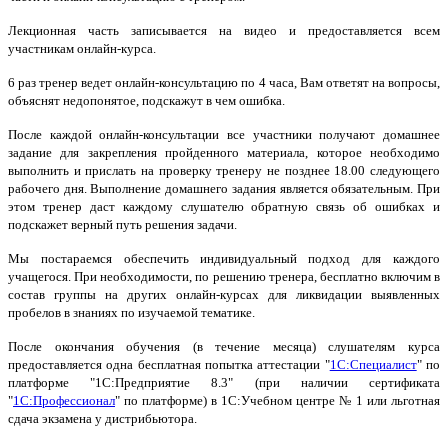
Лекционная часть записывается на видео и предоставляется всем
участникам онлайн-курса.
6 раз тренер ведет онлайн-консульта
цию по 4 часа, Вам ответят на вопросы,
объяснят недопонятое, подскажут в чем ошибка.
После каждой
онлайн-
консультации все участники получают домашнее
задание для закрепления пройденного материала, которое необходимо
выполнить и прислать на проверку тренеру не позднее 18.00 следующего
рабочего дня. Выполнение домашнего задания является обязательным. При
этом тренер даст каждому слушателю обратную связь об ошибках и
подскажет верный путь решения задачи.
Мы постараемся обеспечить индивидуальный подход для каждого
учащегося. При необходимости, по решению тренера, бесплатно включим в
состав группы на других онлайн-курсах для ликвидации выявленных
пробелов в знаниях по изучаемой тематике.
После окончания обучения (в течение месяца) слушателям курса
предоставляется одна бесплатная попытка аттестации "
1С:Специалист
" по
платформе "1С:Предприятие 8.3" (при наличии сертификата
"
1С:Профессионал
" по платформе) в 1С:Учебном центре № 1 или льготная
сдача экзамена у дистрибьютора.