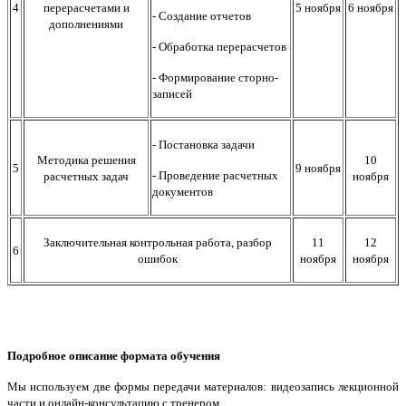
4
перерасчетами и
5 ноября
6 ноября
- Создание отчетов
дополнениями
- Обработка перерасчетов
- Формирование сторно-
записей
- Постановка задачи
Методика решения
10
5
9 ноября
- Проведение расчетных
расчетных задач
ноября
документов
Заключительная контрольная работа, разбор
11
12
6
ошибок
ноября
ноября
Подробное описание формата обучения
Мы используем две формы передачи материалов: видеозапись лекционной
части и онлайн-консульта
цию с тренером.