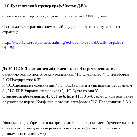
-
1С:Бухгалтерия 8
(тренер проф. Чистов Д.В.).
Стоимость за подготовку одного специалиста
12 000 рублей
Ознакомиться с расписанием онлайн-курса и подать заявку можно на
странице
http://www.1c.ru
/rus/partners/tr
aining/exitevent
s/courseDetails_
orgs.jsp?
id=150
До 26.10.2015г. возможен абонемент
на все 4 перечисленных выше
онлайн-курса по подготовке к экзаменам: "1С:Специалист" по платформе
"1С:Предприятие 8.3"
и "1С:Специалист-к
онсультант" по "1С:Зарплата и управление персоналом
8", "1С:ERP. Управленческий учет", "1С:Бухгалтерия 8".
Стоимость абонемента: 45 000 руб
. (или 41600 руб., если слушатель ранее
обучался на курсе "Конфигурировани
е платформы "1С:Предприятие 8.3")
Абонемент приобретается на организацию и предполагает обучение одного
слушателя на каждом из перечисленных курсов (можно использовать
разными специалистами).