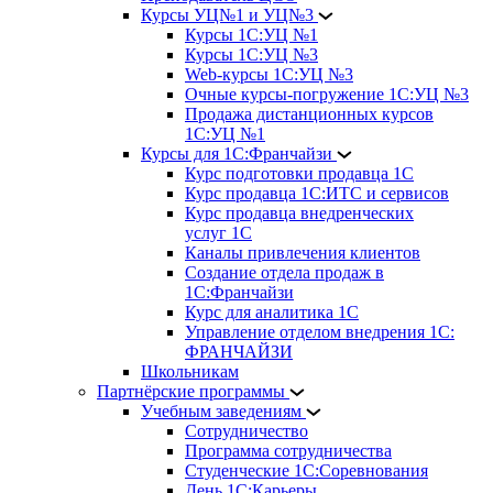
Курсы УЦ№1 и УЦ№3
Курсы 1С:УЦ №1
Курсы 1С:УЦ №3
Web-курсы 1С:УЦ №3
Очные курсы-погружение 1С:УЦ №3
Продажа дистанционных курсов
1С:УЦ №1
Курсы для 1С:Франчайзи
Курс подготовки продавца 1С
Курс продавца 1С:ИТС и сервисов
Курс продавца внедренческих
услуг 1С
Каналы привлечения клиентов
Создание отдела продаж в
1С:Франчайзи
Курс для аналитика 1С
Управление отделом внедрения 1С:
ФРАНЧАЙЗИ
Школьникам
Партнёрские программы
Учебным заведениям
Сотрудничество
Программа сотрудничества
Студенческие 1С:Соревнования
День 1С:Карьеры