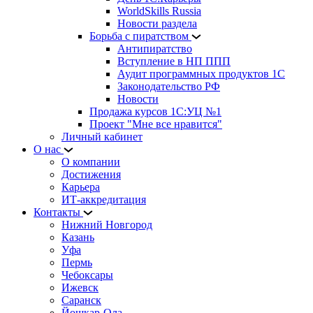
WorldSkills Russia
Новости раздела
Борьба с пиратством
Антипиратство
Вступление в НП ППП
Аудит программных продуктов 1С
Законодательство РФ
Новости
Продажа курсов 1С:УЦ №1
Проект "Мне все нравится"
Личный кабинет
О нас
О компании
Достижения
Карьера
ИТ-аккредитация
Контакты
Нижний Новгород
Казань
Уфа
Пермь
Чебоксары
Ижевск
Саранск
Йошкар-Ола