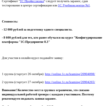
Сертификат "
1С:Профессионал
" следует получить заранее, сдав
тестирование в ц
ентре сертификации
или
1С:Учебном центре №1
.
Стоимость:
- 12 000 рублей за подготовку одного специалиста.
- 8 600 рублей для тех, кто ранее обучался на курсе "Конфигурировани
е
платформы "1С:Предприятие 8.3"
Для участия в онлайн-курсе подавайте заявку:
1 группа (стартует 26 октября):
http://online.1c
.ru/learning/209
04098/
2 группа (стартует 27 октября):
http://online.1c
.ru/learning/209
04265/
Внимание! Количество мест в группах ограничено, это связано
индивидуальной работой тренера с каждым участником. Поэтому
рекомендуем подавать заявки заранее.