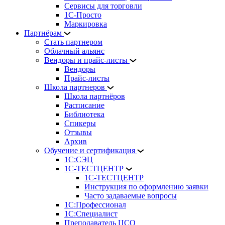
Сервисы для торговли
1С-Просто
Маркировка
Партнёрам
Стать партнером
Облачный альянс
Вендоры и прайс-листы
Вендоры
Прайс-листы
Школа партнеров
Школа партнёров
Расписание
Библиотека
Спикеры
Отзывы
Архив
Обучение и сертификация
1С:СЭЦ
1С-ТЕСТЦЕНТР
1С-ТЕСТЦЕНТР
Инструкция по оформлению заявки
Часто задаваемые вопросы
1С:Профессионал
1С:Специалист
Преподаватель ЦСО