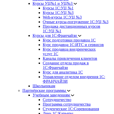
Курсы УЦ№1 и УЦ№3
Курсы 1С:УЦ №1
Курсы 1С:УЦ №3
Web-курсы 1С:УЦ №3
Очные курсы-погружение 1С:УЦ №3
Продажа дистанционных курсов
1С:УЦ №1
Курсы для 1С:Франчайзи
Курс подготовки продавца 1С
Курс продавца 1С:ИТС и сервисов
Курс продавца внедренческих
услуг 1С
Каналы привлечения клиентов
Создание отдела продаж в
1С:Франчайзи
Курс для аналитика 1С
Управление отделом внедрения 1С:
ФРАНЧАЙЗИ
Школьникам
Партнёрские программы
Учебным заведениям
Сотрудничество
Программа сотрудничества
Студенческие 1С:Соревнования
День 1С:Карьеры