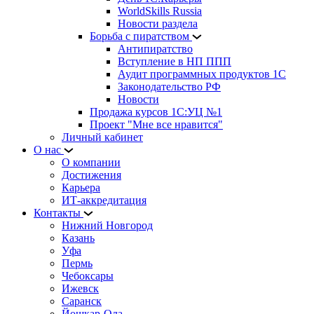
WorldSkills Russia
Новости раздела
Борьба с пиратством
Антипиратство
Вступление в НП ППП
Аудит программных продуктов 1С
Законодательство РФ
Новости
Продажа курсов 1С:УЦ №1
Проект "Мне все нравится"
Личный кабинет
О нас
О компании
Достижения
Карьера
ИТ-аккредитация
Контакты
Нижний Новгород
Казань
Уфа
Пермь
Чебоксары
Ижевск
Саранск
Йошкар-Ола