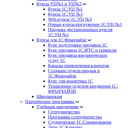
Курсы УЦ№1 и УЦ№3
Курсы 1С:УЦ №1
Курсы 1С:УЦ №3
Web-курсы 1С:УЦ №3
Очные курсы-погружение 1С:УЦ №3
Продажа дистанционных курсов
1С:УЦ №1
Курсы для 1С:Франчайзи
Курс подготовки продавца 1С
Курс продавца 1С:ИТС и сервисов
Курс продавца внедренческих
услуг 1С
Каналы привлечения клиентов
Создание отдела продаж в
1С:Франчайзи
Курс для аналитика 1С
Управление отделом внедрения 1С:
ФРАНЧАЙЗИ
Школьникам
Партнёрские программы
Учебным заведениям
Сотрудничество
Программа сотрудничества
Студенческие 1С:Соревнования
День 1С:Карьеры