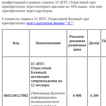
конфигураций в рамках сервиса 1С:ИТС Отраслевой при
приобретении через интернет-магазин на 10% выше, чем при
приобретении через партнеров.
Стоимость сервиса 1С:ИТС Отраслевой Базовый при
приобретении
через партнеров фирмы "1С"
:
Рекомен
-
дованная
П
Код
Наименование
Дилер
розничная
цена
1С:ИТС
Отраслевой
Базовый,
активация
сопровождения на
12 месяцев
(Активация Базового
4601546127082
6 000
4 200
информационно-
технологического
сопровождения