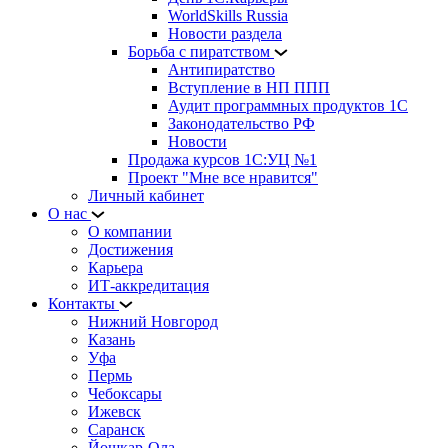
WorldSkills Russia
Новости раздела
Борьба с пиратством
Антипиратство
Вступление в НП ППП
Аудит программных продуктов 1С
Законодательство РФ
Новости
Продажа курсов 1С:УЦ №1
Проект "Мне все нравится"
Личный кабинет
О нас
О компании
Достижения
Карьера
ИТ-аккредитация
Контакты
Нижний Новгород
Казань
Уфа
Пермь
Чебоксары
Ижевск
Саранск
Йошкар-Ола