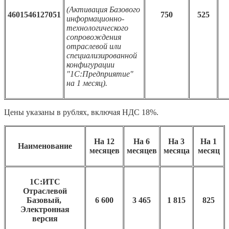
(Активация Базового
4601546127051
750
525
информационно-
технологического
сопровождения
отраслевой или
специализированной
конфигурации
"1С:Предприятие"
на 1 месяц).
Цены указаны в рублях, включая НДС 18%.
На 12
На 6
На 3
На 1
Наименование
месяцев
месяцев
месяца
месяц
1С:ИТС
Отраслевой
Базовый,
6 600
3 465
1 815
825
Электронная
версия