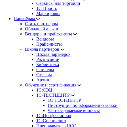
Сервисы для торговли
1С-Просто
Маркировка
Партнёрам
Стать партнером
Облачный альянс
Вендоры и прайс-листы
Вендоры
Прайс-листы
Школа партнеров
Школа партнёров
Расписание
Библиотека
Спикеры
Отзывы
Архив
Обучение и сертификация
1С:СЭЦ
1С-ТЕСТЦЕНТР
1С-ТЕСТЦЕНТР
Инструкция по оформлению заявки
Часто задаваемые вопросы
1С:Профессионал
1С:Специалист
Преподаватель ЦСО