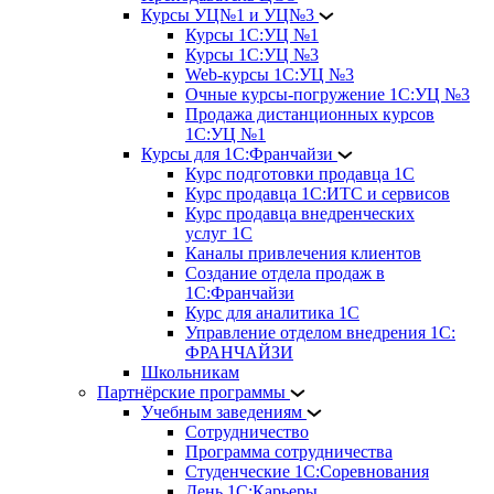
Курсы УЦ№1 и УЦ№3
Курсы 1С:УЦ №1
Курсы 1С:УЦ №3
Web-курсы 1С:УЦ №3
Очные курсы-погружение 1С:УЦ №3
Продажа дистанционных курсов
1С:УЦ №1
Курсы для 1С:Франчайзи
Курс подготовки продавца 1С
Курс продавца 1С:ИТС и сервисов
Курс продавца внедренческих
услуг 1С
Каналы привлечения клиентов
Создание отдела продаж в
1С:Франчайзи
Курс для аналитика 1С
Управление отделом внедрения 1С:
ФРАНЧАЙЗИ
Школьникам
Партнёрские программы
Учебным заведениям
Сотрудничество
Программа сотрудничества
Студенческие 1С:Соревнования
День 1С:Карьеры