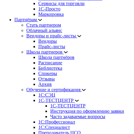
Сервисы для торговли
1С-Просто
Маркировка
Партнёрам
Стать партнером
Облачный альянс
Вендоры и прайс-листы
Вендоры
Прайс-листы
Школа партнеров
Школа партнёров
Расписание
Библиотека
Спикеры
Отзывы
Архив
Обучение и сертификация
1С:СЭЦ
1С-ТЕСТЦЕНТР
1С-ТЕСТЦЕНТР
Инструкция по оформлению заявки
Часто задаваемые вопросы
1С:Профессионал
1С:Специалист
Преподаватель ЦСО