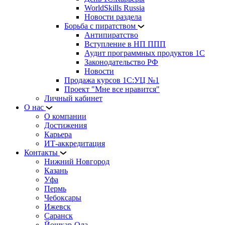
WorldSkills Russia
Новости раздела
Борьба с пиратством
Антипиратство
Вступление в НП ППП
Аудит программных продуктов 1С
Законодательство РФ
Новости
Продажа курсов 1С:УЦ №1
Проект "Мне все нравится"
Личный кабинет
О нас
О компании
Достижения
Карьера
ИТ-аккредитация
Контакты
Нижний Новгород
Казань
Уфа
Пермь
Чебоксары
Ижевск
Саранск
Йошкар-Ола