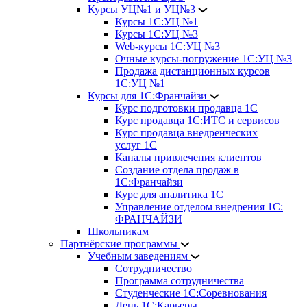
Курсы УЦ№1 и УЦ№3
Курсы 1С:УЦ №1
Курсы 1С:УЦ №3
Web-курсы 1С:УЦ №3
Очные курсы-погружение 1С:УЦ №3
Продажа дистанционных курсов
1С:УЦ №1
Курсы для 1С:Франчайзи
Курс подготовки продавца 1С
Курс продавца 1С:ИТС и сервисов
Курс продавца внедренческих
услуг 1С
Каналы привлечения клиентов
Создание отдела продаж в
1С:Франчайзи
Курс для аналитика 1С
Управление отделом внедрения 1С:
ФРАНЧАЙЗИ
Школьникам
Партнёрские программы
Учебным заведениям
Сотрудничество
Программа сотрудничества
Студенческие 1С:Соревнования
День 1С:Карьеры