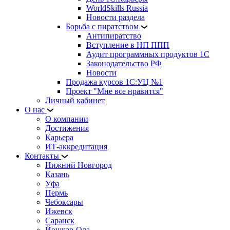
WorldSkills Russia
Новости раздела
Борьба с пиратством
Антипиратство
Вступление в НП ППП
Аудит программных продуктов 1С
Законодательство РФ
Новости
Продажа курсов 1С:УЦ №1
Проект "Мне все нравится"
Личный кабинет
О нас
О компании
Достижения
Карьера
ИТ-аккредитация
Контакты
Нижний Новгород
Казань
Уфа
Пермь
Чебоксары
Ижевск
Саранск
Йошкар-Ола