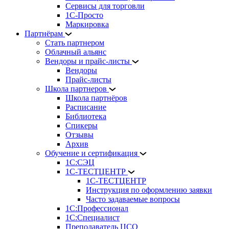
Сервисы для торговли
1С-Просто
Маркировка
Партнёрам
Стать партнером
Облачный альянс
Вендоры и прайс-листы
Вендоры
Прайс-листы
Школа партнеров
Школа партнёров
Расписание
Библиотека
Спикеры
Отзывы
Архив
Обучение и сертификация
1С:СЭЦ
1С-ТЕСТЦЕНТР
1С-ТЕСТЦЕНТР
Инструкция по оформлению заявки
Часто задаваемые вопросы
1С:Профессионал
1С:Специалист
Преподаватель ЦСО