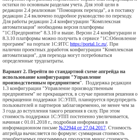
остатки по основным разделам учета. Для этой цели в
редакции 2.4 реализован "Помощник перехода", а в поставку
редакции 2.4 включено подробное руководство по переходу.
Для работы редакции 2.4 конфигурации "Комплексная
автоматизация" необходима версия платформы
"1С:Предприятие" 8.3.10 и выше. Версии 2.4 конфигурации и
8.3.10 платформы можно получить в сервисе "1С:Обновление
программ" на портале 1С:ИТС
https://portal.1c.ru/
. При
наличии проектных доработок конфигурации "Комплексная
автоматизация", для перехода могут потребоваться
определенные трудозатраты.
Вариант 2. Перейти по стандартной схеме апгрейда на
использование конфигурации "Управление
производственным предприятием
". Поддержка редакции
1.3 конфигурации "Управление производственным
предприятием" не прекращается, в случае принятия решения о
прекращении поддержки 1С:УПП, планируется предупредить
пользователей и партнеров заблаговременно, не менее чем за
3 года до вступления такого решения в силу. При этом
стоимость поддержки 1С:УПП постепенно увеличивается,
начиная с 01.01.2018 г., подробная информация в
информационном письме
№22944 от 27.04.2017
. Стоимость
апгрейда вычисляется по формуле: суммарная стоимость
приобретаемых программных продуктов минус стоимость