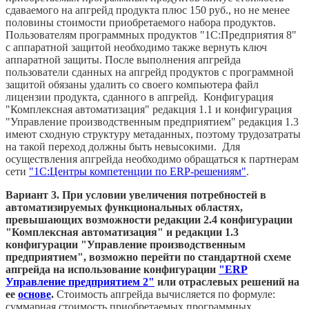
сдаваемого на апгрейд продукта плюс 150 руб., но не менее
половины стоимости приобретаемого набора продуктов.
Пользователям программных продуктов "1С:Предприятия 8"
с аппаратной защитой необходимо также вернуть ключ
аппаратной защиты. После выполнения апгрейда
пользователи сданных на апгрейд продуктов с программной
защитой обязаны удалить со своего компьютера файл
лицензии продукта, сданного в апгрейд. Конфигурация
"Комплексная автоматизация" редакция 1.1 и конфигурация
"Управление производственным предприятием" редакция 1.3
имеют сходную структуру метаданных, поэтому трудозатраты
на такой переход должны быть невысокими. Для
осуществления апгрейда необходимо обращаться к партнерам
сети
"1С:Центры компетенции по ERP-решениям"
.
Вариант 3. При условии увеличения потребностей в
автоматизируемых функциональных областях,
превышающих возможности редакции 2.4 конфигурации
"Комплексная автоматизация" и редакции 1.3
конфигурации "Управление производственным
предприятием", возможно перейти по стандартной схеме
апгрейда на использование конфигурации
"ERP
Управление предприятием 2"
или отраслевых решений на
ее
основе
.
Стоимость апгрейда вычисляется по формуле:
суммарная стоимость приобретаемых программных