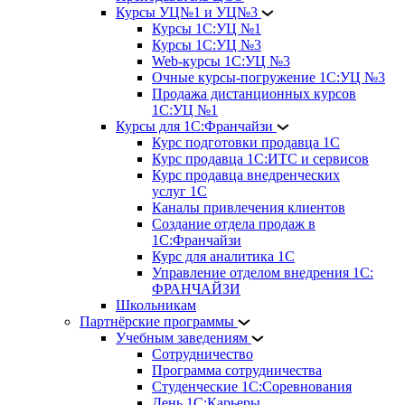
Курсы УЦ№1 и УЦ№3
Курсы 1С:УЦ №1
Курсы 1С:УЦ №3
Web-курсы 1С:УЦ №3
Очные курсы-погружение 1С:УЦ №3
Продажа дистанционных курсов
1С:УЦ №1
Курсы для 1С:Франчайзи
Курс подготовки продавца 1С
Курс продавца 1С:ИТС и сервисов
Курс продавца внедренческих
услуг 1С
Каналы привлечения клиентов
Создание отдела продаж в
1С:Франчайзи
Курс для аналитика 1С
Управление отделом внедрения 1С:
ФРАНЧАЙЗИ
Школьникам
Партнёрские программы
Учебным заведениям
Сотрудничество
Программа сотрудничества
Студенческие 1С:Соревнования
День 1С:Карьеры