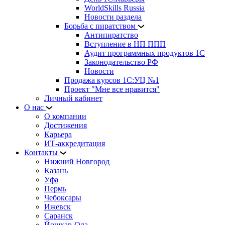
WorldSkills Russia
Новости раздела
Борьба с пиратством
Антипиратство
Вступление в НП ППП
Аудит программных продуктов 1С
Законодательство РФ
Новости
Продажа курсов 1С:УЦ №1
Проект "Мне все нравится"
Личный кабинет
О нас
О компании
Достижения
Карьера
ИТ-аккредитация
Контакты
Нижний Новгород
Казань
Уфа
Пермь
Чебоксары
Ижевск
Саранск
Йошкар-Ола