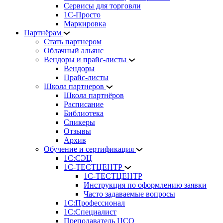
Сервисы для торговли
1С-Просто
Маркировка
Партнёрам
Стать партнером
Облачный альянс
Вендоры и прайс-листы
Вендоры
Прайс-листы
Школа партнеров
Школа партнёров
Расписание
Библиотека
Спикеры
Отзывы
Архив
Обучение и сертификация
1С:СЭЦ
1С-ТЕСТЦЕНТР
1С-ТЕСТЦЕНТР
Инструкция по оформлению заявки
Часто задаваемые вопросы
1С:Профессионал
1С:Специалист
Преподаватель ЦСО