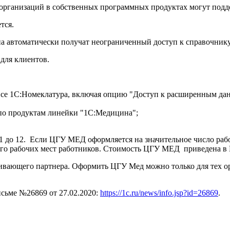
организаций в собственных программных продуктах могут подд
тся.
автоматически получат неограниченный доступ к справочнику 
для клиентов.
исе 1С:Номеклатура, включая опцию "Доступ к расширенным дан
 по продуктам линейки "1С:Медицина";
 до 12. Если ЦГУ МЕД оформляется на значительное число рабо
его рабочих мест работников. Стоимость ЦГУ МЕД приведена в
ивающего партнера. Оформить ЦГУ Мед можно только для тех о
сьме №26869 от 27.02.2020:
https://1c.ru/news/info.jsp?id=26869
.