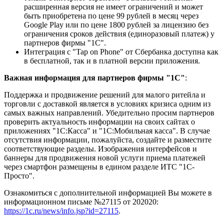
расширенная версия не имеет ограничений и может
быть приобретена по цене 99 рублей в месяц через
Google Play или по цене 1800 рублей за лицензию без
ограничения сроков действия (единоразовый платеж) у
партнеров фирмы "1С".
Интеграция с "Tap on Phone" от Сбербанка доступна как
в бесплатной, так и в платной версии приложения.
Важная информация для партнеров фирмы "1С"
:
Поддержка и продвижение решений для малого ритейла и
торговли с доставкой является в условиях кризиса одним из
самых важных направлений. Убедительно просим партнеров
проверить актуальность информации на своих сайтах о
приложениях "1С:Касса" и "1С:Мобильная касса". В случае
отсутствия информации, пожалуйста, создайте и разместите
соответствующие разделы. Изображения интерфейсов и
баннеры для продвижения новой услуги приема платежей
через смартфон размещены в едином разделе ИТС "1С-
Просто".
Ознакомиться с дополнительной информацией Вы можете в
информационном письме №27115 от 202020:
https://1c.ru/news/info.jsp?id=27115
.