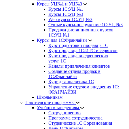
Курсы УЦ№1 и УЦ№3
Курсы 1С:УЦ №1
Курсы 1С:УЦ №3
Web-курсы 1С:УЦ №3
Очные курсы-погружение 1С:УЦ №3
Продажа дистанционных курсов
1С:УЦ №1
Курсы для 1С:Франчайзи
Курс подготовки продавца 1С
Курс продавца 1С:ИТС и сервисов
Курс продавца внедренческих
услуг 1С
Каналы привлечения клиентов
Создание отдела продаж в
1С:Франчайзи
Курс для аналитика 1С
Управление отделом внедрения 1С:
ФРАНЧАЙЗИ
Школьникам
Партнёрские программы
Учебным заведениям
Сотрудничество
Программа сотрудничества
Студенческие 1С:Соревнования
День 1С:Карьеры