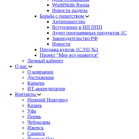
WorldSkills Russia
Новости раздела
Борьба с пиратством
Антипиратство
Вступление в НП ППП
Аудит программных продуктов 1С
Законодательство РФ
Новости
Продажа курсов 1С:УЦ №1
Проект "Мне все нравится"
Личный кабинет
О нас
О компании
Достижения
Карьера
ИТ-аккредитация
Контакты
Нижний Новгород
Казань
Уфа
Пермь
Чебоксары
Ижевск
Саранск
Йошкар-Ола