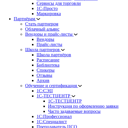
Сервисы для торговли
1С-Просто
Маркировка
Партнёрам
Стать партнером
Облачный альянс
Вендоры и прайс-листы
Вендоры
Прайс-листы
Школа партнеров
Школа партнёров
Расписание
Библиотека
Спикеры
Отзывы
Архив
Обучение и сертификация
1С:СЭЦ
1С-ТЕСТЦЕНТР
1С-ТЕСТЦЕНТР
Инструкция по оформлению заявки
Часто задаваемые вопросы
1С:Профессионал
1С:Специалист
Преподаватель ЦСО