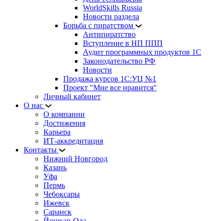
WorldSkills Russia
Новости раздела
Борьба с пиратством
Антипиратство
Вступление в НП ППП
Аудит программных продуктов 1С
Законодательство РФ
Новости
Продажа курсов 1С:УЦ №1
Проект "Мне все нравится"
Личный кабинет
О нас
О компании
Достижения
Карьера
ИТ-аккредитация
Контакты
Нижний Новгород
Казань
Уфа
Пермь
Чебоксары
Ижевск
Саранск
Йошкар-Ола