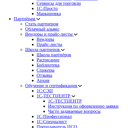
Сервисы для торговли
1С-Просто
Маркировка
Партнёрам
Стать партнером
Облачный альянс
Вендоры и прайс-листы
Вендоры
Прайс-листы
Школа партнеров
Школа партнёров
Расписание
Библиотека
Спикеры
Отзывы
Архив
Обучение и сертификация
1С:СЭЦ
1С-ТЕСТЦЕНТР
1С-ТЕСТЦЕНТР
Инструкция по оформлению заявки
Часто задаваемые вопросы
1С:Профессионал
1С:Специалист
Преподаватель ЦСО