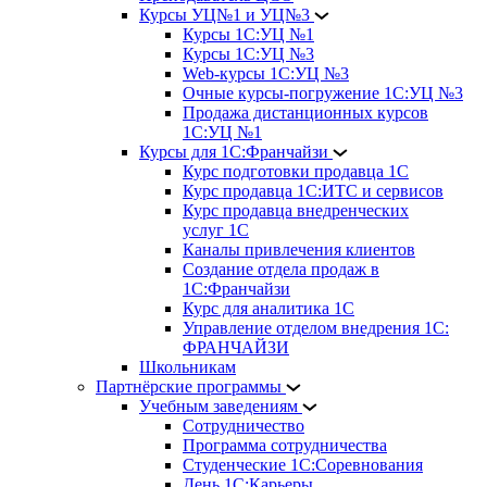
Курсы УЦ№1 и УЦ№3
Курсы 1С:УЦ №1
Курсы 1С:УЦ №3
Web-курсы 1С:УЦ №3
Очные курсы-погружение 1С:УЦ №3
Продажа дистанционных курсов
1С:УЦ №1
Курсы для 1С:Франчайзи
Курс подготовки продавца 1С
Курс продавца 1С:ИТС и сервисов
Курс продавца внедренческих
услуг 1С
Каналы привлечения клиентов
Создание отдела продаж в
1С:Франчайзи
Курс для аналитика 1С
Управление отделом внедрения 1С:
ФРАНЧАЙЗИ
Школьникам
Партнёрские программы
Учебным заведениям
Сотрудничество
Программа сотрудничества
Студенческие 1С:Соревнования
День 1С:Карьеры