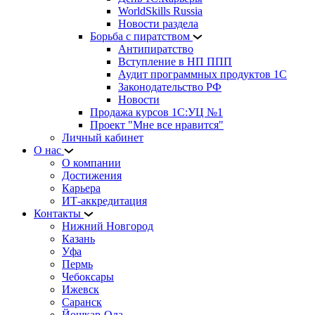
WorldSkills Russia
Новости раздела
Борьба с пиратством
Антипиратство
Вступление в НП ППП
Аудит программных продуктов 1С
Законодательство РФ
Новости
Продажа курсов 1С:УЦ №1
Проект "Мне все нравится"
Личный кабинет
О нас
О компании
Достижения
Карьера
ИТ-аккредитация
Контакты
Нижний Новгород
Казань
Уфа
Пермь
Чебоксары
Ижевск
Саранск
Йошкар-Ола