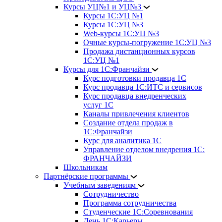
Курсы УЦ№1 и УЦ№3
Курсы 1С:УЦ №1
Курсы 1С:УЦ №3
Web-курсы 1С:УЦ №3
Очные курсы-погружение 1С:УЦ №3
Продажа дистанционных курсов
1С:УЦ №1
Курсы для 1С:Франчайзи
Курс подготовки продавца 1С
Курс продавца 1С:ИТС и сервисов
Курс продавца внедренческих
услуг 1С
Каналы привлечения клиентов
Создание отдела продаж в
1С:Франчайзи
Курс для аналитика 1С
Управление отделом внедрения 1С:
ФРАНЧАЙЗИ
Школьникам
Партнёрские программы
Учебным заведениям
Сотрудничество
Программа сотрудничества
Студенческие 1С:Соревнования
День 1С:Карьеры