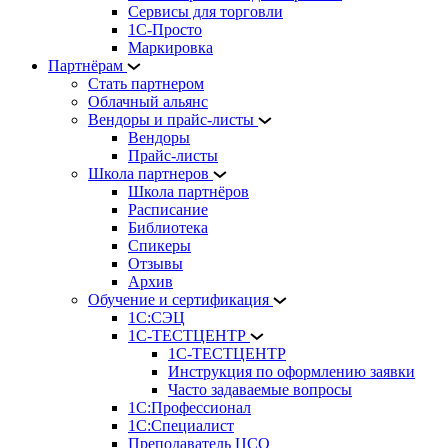
Сервисы для торговли
1С-Просто
Маркировка
Партнёрам
Стать партнером
Облачный альянс
Вендоры и прайс-листы
Вендоры
Прайс-листы
Школа партнеров
Школа партнёров
Расписание
Библиотека
Спикеры
Отзывы
Архив
Обучение и сертификация
1С:СЭЦ
1С-ТЕСТЦЕНТР
1С-ТЕСТЦЕНТР
Инструкция по оформлению заявки
Часто задаваемые вопросы
1С:Профессионал
1С:Специалист
Преподаватель ЦСО