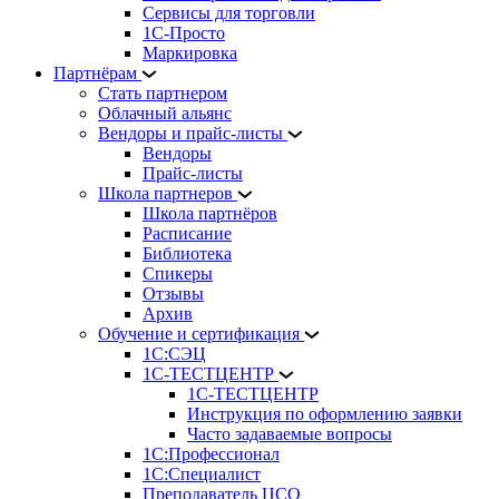
Сервисы для торговли
1С-Просто
Маркировка
Партнёрам
Стать партнером
Облачный альянс
Вендоры и прайс-листы
Вендоры
Прайс-листы
Школа партнеров
Школа партнёров
Расписание
Библиотека
Спикеры
Отзывы
Архив
Обучение и сертификация
1С:СЭЦ
1С-ТЕСТЦЕНТР
1С-ТЕСТЦЕНТР
Инструкция по оформлению заявки
Часто задаваемые вопросы
1С:Профессионал
1С:Специалист
Преподаватель ЦСО