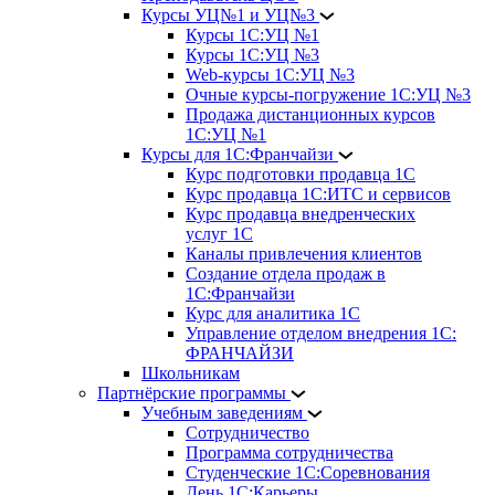
Курсы УЦ№1 и УЦ№3
Курсы 1С:УЦ №1
Курсы 1С:УЦ №3
Web-курсы 1С:УЦ №3
Очные курсы-погружение 1С:УЦ №3
Продажа дистанционных курсов
1С:УЦ №1
Курсы для 1С:Франчайзи
Курс подготовки продавца 1С
Курс продавца 1С:ИТС и сервисов
Курс продавца внедренческих
услуг 1С
Каналы привлечения клиентов
Создание отдела продаж в
1С:Франчайзи
Курс для аналитика 1С
Управление отделом внедрения 1С:
ФРАНЧАЙЗИ
Школьникам
Партнёрские программы
Учебным заведениям
Сотрудничество
Программа сотрудничества
Студенческие 1С:Соревнования
День 1С:Карьеры