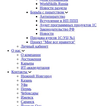
WorldSkills Russia
Новости раздела
Борьба с пиратством
Антипиратство
Вступление в НП ППП
Аудит программных продуктов 1С
Законодательство РФ
Новости
Продажа курсов 1С:УЦ №1
Проект "Мне все нравится"
Личный кабинет
О нас
О компании
Достижения
Карьера
ИТ-аккредитация
Контакты
Нижний Новгород
Казань
Уфа
Пермь
Чебоксары
Ижевск
Саранск
Йошкар-Ола