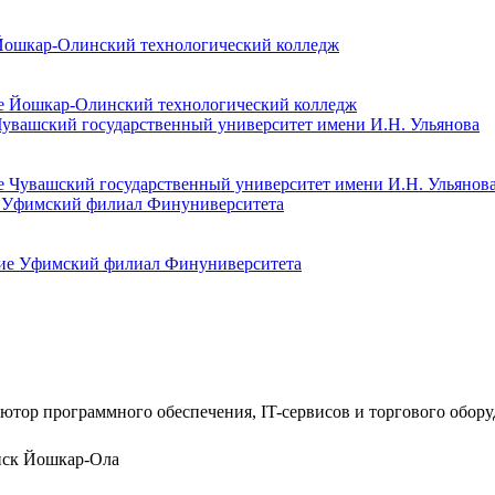
 Йошкар-Олинский технологический колледж
Чувашский государственный университет имени И.Н. Ульянова
е Уфимский филиал Финуниверситета
ютор программного обеспечения, IT-сервисов и торгового обор
нск
Йошкар-Ола