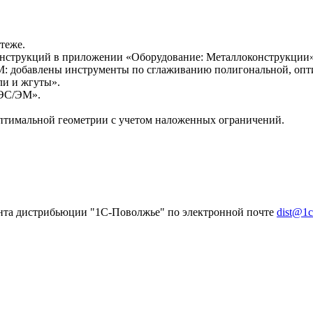
теже.
онструкций в приложении «Оборудование: Металлоконструкции»
 добавлены инструменты по сглаживанию полигональной, оптим
и и жгуты».
 ЭС/ЭМ».
тимальной геометрии с учетом наложенных ограничений.
ента дистрибьюции "1С-Поволжье" по электронной почте
dist@1c