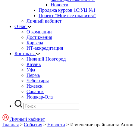
Новости
Продажа курсов 1С:УЦ №1
Проект "Мне все нравится"
Личный кабинет
О нас
О компании
Достижения
Карьера
ИТ-аккредитация
Контакты
Нижний Новгород
Казань
Уфа
Пермь
Чебоксары
Ижевск
Саранск
Йошкар-Ола
Личный кабинет
Главная
>
События
>
Новости
>
Изменение прайс-листа Аскон