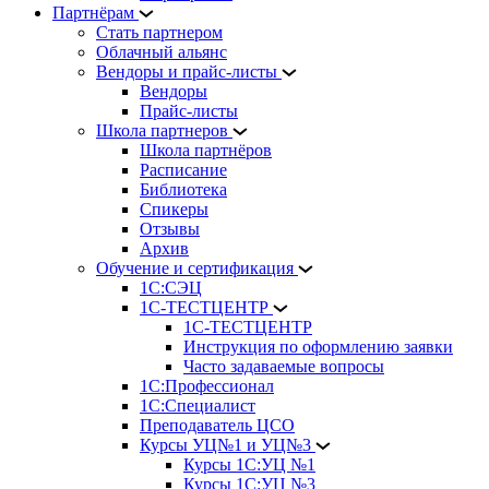
Партнёрам
Стать партнером
Облачный альянс
Вендоры и прайс-листы
Вендоры
Прайс-листы
Школа партнеров
Школа партнёров
Расписание
Библиотека
Спикеры
Отзывы
Архив
Обучение и сертификация
1С:СЭЦ
1С-ТЕСТЦЕНТР
1С-ТЕСТЦЕНТР
Инструкция по оформлению заявки
Часто задаваемые вопросы
1С:Профессионал
1С:Специалист
Преподаватель ЦСО
Курсы УЦ№1 и УЦ№3
Курсы 1С:УЦ №1
Курсы 1С:УЦ №3