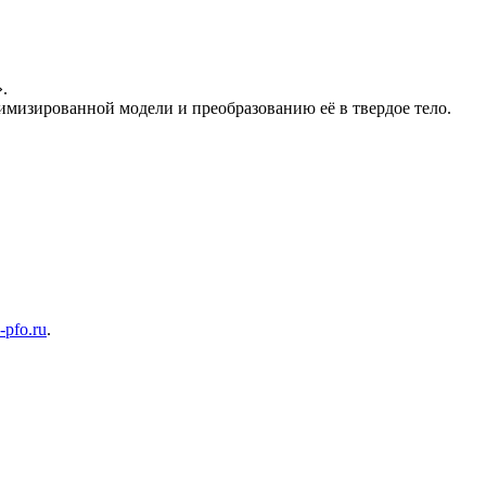
.
изированной модели и преобразованию её в твердое тело.
-pfo.ru
.