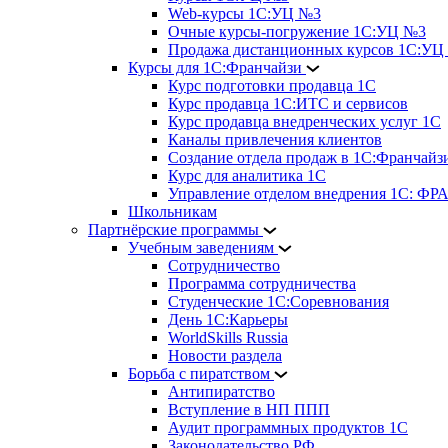
Web-курсы 1С:УЦ №3
Очные курсы-погружение 1С:УЦ №3
Продажа дистанционных курсов 1С:УЦ
Курсы для 1С:Франчайзи
Курс подготовки продавца 1С
Курс продавца 1С:ИТС и сервисов
Курс продавца внедренческих услуг 1С
Каналы привлечения клиентов
Создание отдела продаж в 1С:Франчайз
Курс для аналитика 1С
Управление отделом внедрения 1С: 
Школьникам
Партнёрские программы
Учебным заведениям
Сотрудничество
Программа сотрудничества
Студенческие 1С:Соревнования
День 1С:Карьеры
WorldSkills Russia
Новости раздела
Борьба с пиратством
Антипиратство
Вступление в НП ППП
Аудит программных продуктов 1С
Законодательство РФ