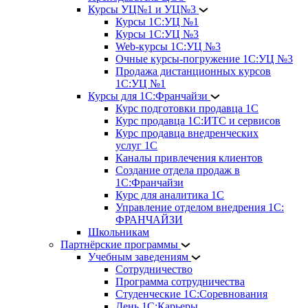
Курсы УЦ№1 и УЦ№3
Курсы 1С:УЦ №1
Курсы 1С:УЦ №3
Web-курсы 1С:УЦ №3
Очные курсы-погружение 1С:УЦ №3
Продажа дистанционных курсов
1С:УЦ №1
Курсы для 1С:Франчайзи
Курс подготовки продавца 1С
Курс продавца 1С:ИТС и сервисов
Курс продавца внедренческих
услуг 1С
Каналы привлечения клиентов
Создание отдела продаж в
1С:Франчайзи
Курс для аналитика 1С
Управление отделом внедрения 1С:
ФРАНЧАЙЗИ
Школьникам
Партнёрские программы
Учебным заведениям
Сотрудничество
Программа сотрудничества
Студенческие 1С:Соревнования
День 1С:Карьеры