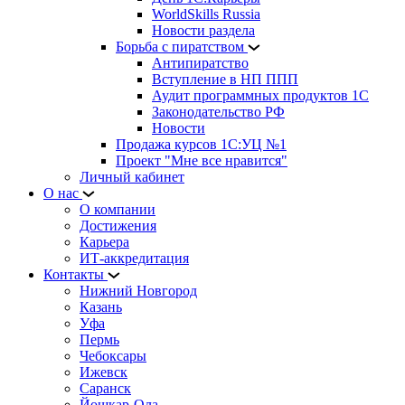
WorldSkills Russia
Новости раздела
Борьба с пиратством
Антипиратство
Вступление в НП ППП
Аудит программных продуктов 1С
Законодательство РФ
Новости
Продажа курсов 1С:УЦ №1
Проект "Мне все нравится"
Личный кабинет
О нас
О компании
Достижения
Карьера
ИТ-аккредитация
Контакты
Нижний Новгород
Казань
Уфа
Пермь
Чебоксары
Ижевск
Саранск
Йошкар-Ола