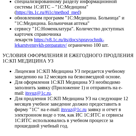
специализированному разделу информационной
системы 1С:ИТС – "1C:Медицина"
(
https://its.1c.ru/#i1c/method_med
)
обновлениям программ "1С:Медицина. Больница" и
"1С:Медицина. Больничная аптека"
сервису "1С:Номенклатура". Количество доступных
карточек справочника
лекарств
https://v8.1c.ru/its/docs/spravochnik-
lekarstvennykh-preparatov/
ограничено 100 шт.
УСЛОВИЯ ОФОРМЛЕНИЯ И ЕЖЕГОДНОГО ПРОДЛЕНИЯ
1С:КП МЕДИЦИНА УЗ
Лицензия 1С:КП Медицина УЗ передается учебному
заведению на 12 месяцев на безвозмездной основе.
Для оформления 1С:КП Медицина УЗ необходимо
заполнить заявку (Приложение 1) и отправить на e-
mail:
itsvuz@1c.ru
.
Для продления 1С:КП Медицина УЗ на следующие 12
месяцев учебное заведение должно предоставить в
фирму "1С" на e-mail:
itsvuz@1c.ru
заявку и отчет в
электронном виде о том, как ИС 1С:ИТС и сервисы
1С:ИТС использовались в учебном процессе за
прошедший учебный год.