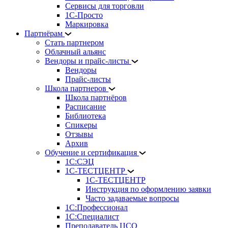
Сервисы для торговли
1С-Просто
Маркировка
Партнёрам
Стать партнером
Облачный альянс
Вендоры и прайс-листы
Вендоры
Прайс-листы
Школа партнеров
Школа партнёров
Расписание
Библиотека
Спикеры
Отзывы
Архив
Обучение и сертификация
1С:СЭЦ
1С-ТЕСТЦЕНТР
1С-ТЕСТЦЕНТР
Инструкция по оформлению заявки
Часто задаваемые вопросы
1С:Профессионал
1С:Специалист
Преподаватель ЦСО