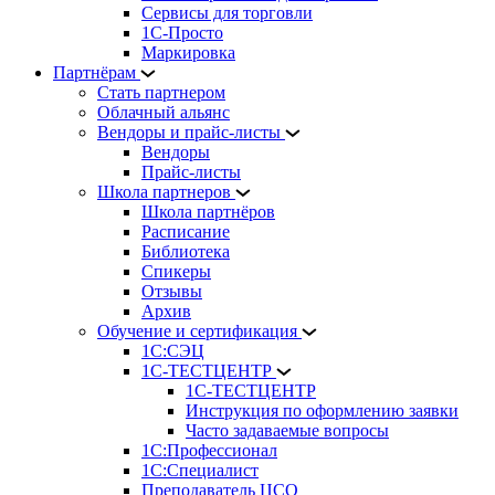
Сервисы для торговли
1С-Просто
Маркировка
Партнёрам
Стать партнером
Облачный альянс
Вендоры и прайс-листы
Вендоры
Прайс-листы
Школа партнеров
Школа партнёров
Расписание
Библиотека
Спикеры
Отзывы
Архив
Обучение и сертификация
1С:СЭЦ
1С-ТЕСТЦЕНТР
1С-ТЕСТЦЕНТР
Инструкция по оформлению заявки
Часто задаваемые вопросы
1С:Профессионал
1С:Специалист
Преподаватель ЦСО