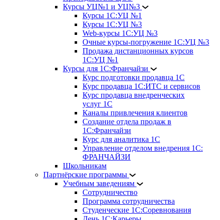
Курсы УЦ№1 и УЦ№3
Курсы 1С:УЦ №1
Курсы 1С:УЦ №3
Web-курсы 1С:УЦ №3
Очные курсы-погружение 1С:УЦ №3
Продажа дистанционных курсов
1С:УЦ №1
Курсы для 1С:Франчайзи
Курс подготовки продавца 1С
Курс продавца 1С:ИТС и сервисов
Курс продавца внедренческих
услуг 1С
Каналы привлечения клиентов
Создание отдела продаж в
1С:Франчайзи
Курс для аналитика 1С
Управление отделом внедрения 1С:
ФРАНЧАЙЗИ
Школьникам
Партнёрские программы
Учебным заведениям
Сотрудничество
Программа сотрудничества
Студенческие 1С:Соревнования
День 1С:Карьеры