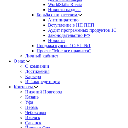
WorldSkills Russia
Новости раздела
Борьба с пиратством
Антипиратство
Вступление в НП ППП
Аудит программных продуктов 1С
Законодательство РФ
Новости
Продажа курсов 1С:УЦ №1
Проект "Мне все нравится"
Личный кабинет
О нас
О компании
Достижения
Карьера
ИТ-аккредитация
Контакты
Нижний Новгород
Казань
Уфа
Пермь
Чебоксары
Ижевск
Саранск
Йошкар-Ола