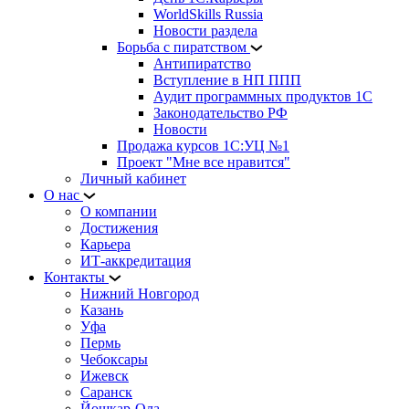
WorldSkills Russia
Новости раздела
Борьба с пиратством
Антипиратство
Вступление в НП ППП
Аудит программных продуктов 1С
Законодательство РФ
Новости
Продажа курсов 1С:УЦ №1
Проект "Мне все нравится"
Личный кабинет
О нас
О компании
Достижения
Карьера
ИТ-аккредитация
Контакты
Нижний Новгород
Казань
Уфа
Пермь
Чебоксары
Ижевск
Саранск
Йошкар-Ола