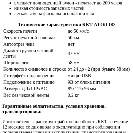
вмещает полноценный рулон - печатает до 200 чеков
низкая стоимость запасных частей
легкая замена фискального накопителя
Технические характеристики ККТ АТОЛ 1Ф
Скорость печати
до 50 мм/с
Ресурс печатной головки
50 км
Автоотрез чека
нет
Диаметр рулона чековой
47 мм
ленты
Ширина чека
58 мм
Количество символов в строке
от 24 до 42 (при бумаге 58 мм)
Интерфейс подключения
микро USB
Подключение к питанию
9В от блока питания
Размеры ДЛхШРхВС
85х115х56 мм
Вес без чековой ленты
0,2 кг
Гарантийные обязательства, условия хранения,
транспортировка:
Изготовитель гарантирует работоспособность ККТ в течение
12 месяцев со дня ввода в эксплуатацию при соблюдении
пользователем условий эксплуатации, транспортирования и