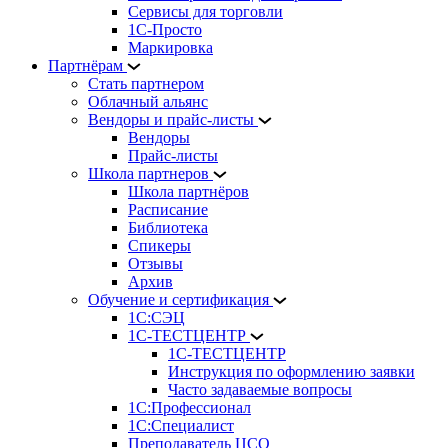
Сервисы для торговли
1С-Просто
Маркировка
Партнёрам
Стать партнером
Облачный альянс
Вендоры и прайс-листы
Вендоры
Прайс-листы
Школа партнеров
Школа партнёров
Расписание
Библиотека
Спикеры
Отзывы
Архив
Обучение и сертификация
1С:СЭЦ
1С-ТЕСТЦЕНТР
1С-ТЕСТЦЕНТР
Инструкция по оформлению заявки
Часто задаваемые вопросы
1С:Профессионал
1С:Специалист
Преподаватель ЦСО