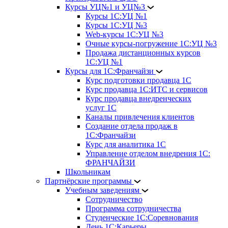
Курсы УЦ№1 и УЦ№3
Курсы 1С:УЦ №1
Курсы 1С:УЦ №3
Web-курсы 1С:УЦ №3
Очные курсы-погружение 1С:УЦ №3
Продажа дистанционных курсов
1С:УЦ №1
Курсы для 1С:Франчайзи
Курс подготовки продавца 1С
Курс продавца 1С:ИТС и сервисов
Курс продавца внедренческих
услуг 1С
Каналы привлечения клиентов
Создание отдела продаж в
1С:Франчайзи
Курс для аналитика 1С
Управление отделом внедрения 1С:
ФРАНЧАЙЗИ
Школьникам
Партнёрские программы
Учебным заведениям
Сотрудничество
Программа сотрудничества
Студенческие 1С:Соревнования
День 1С:Карьеры