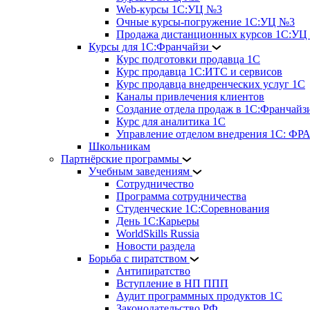
Web-курсы 1С:УЦ №3
Очные курсы-погружение 1С:УЦ №3
Продажа дистанционных курсов 1С:УЦ
Курсы для 1С:Франчайзи
Курс подготовки продавца 1С
Курс продавца 1С:ИТС и сервисов
Курс продавца внедренческих услуг 1С
Каналы привлечения клиентов
Создание отдела продаж в 1С:Франчайз
Курс для аналитика 1С
Управление отделом внедрения 1С: 
Школьникам
Партнёрские программы
Учебным заведениям
Сотрудничество
Программа сотрудничества
Студенческие 1С:Соревнования
День 1С:Карьеры
WorldSkills Russia
Новости раздела
Борьба с пиратством
Антипиратство
Вступление в НП ППП
Аудит программных продуктов 1С
Законодательство РФ