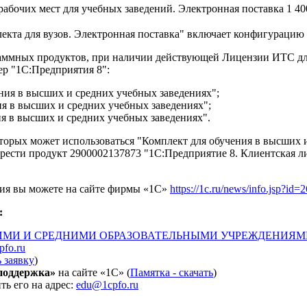
рабочих мест для учебных заведений. Электронная поставка
1 40
екта для вузов. Электронная поставка" включает конфигурацию
аммных продуктов, при наличии действующей Лицензии ИТС дл
р "1С:Предприятия 8":
ния в высших и средних учебных заведениях";
я в высших и средних учебных заведениях";
я в высших и средних учебных заведениях".
торых может использоваться "Комплект для обучения в высших и
сти продукт 2900002137873 "1С:Предприятие 8. Клиентская лиц
ения вы можете на сайте фирмы «1С»
https://1c.ru/news/info.jsp?id=
:
МИ И СРЕДНИМИ ОБРАЗОВАТЕЛЬНЫМИ УЧРЕЖДЕНИЯМИ (
fo.ru
ь заявку
)
поддержка»
на сайте «1С» (
Памятка - скачать
)
ь его на адрес:
edu@1cpfo.ru