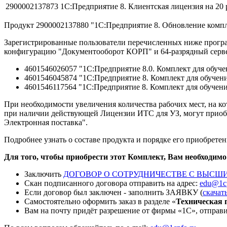
2900002137873
1С:Предприятие 8. Клиентская лицензия на 20 
Продукт 2900002137880 "1С:Предприятие 8. Обновление компл
Зарегистрированные пользователи перечисленных ниже прогр
конфигурацию "Документооборот КОРП" и 64-разрядный серве
4601546026057 "1С:Предприятие 8.0. Комплект для обуче
4601546045874 "1C:Предприятие 8. Комплект для обучени
4601546117564 "1С:Предприятие 8. Комплект для обучени
При необходимости увеличения количества рабочих мест, на ко
при наличии действующей Лицензии ИТС для УЗ, могут приобре
Электронная поставка".
Подробнее узнать о составе продукта и порядке его приобрет
Для того, чтобы приобрести этот Комплект, Вам необходимо
Заключить
ДОГОВОР О СОТРУДНИЧЕСТВЕ С ВЫСШИ
Скан подписанного договора отправить на адрес:
edu@1cp
Если договор был заключен - заполнить ЗАЯВКУ (
скачат
Самостоятельно оформить заказ в разделе «
Техническая 
Вам на почту придёт разрешение от фирмы «1С», отправит