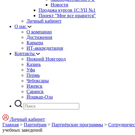
Новости
Продажа курсов 1С:УЦ №1
Проект "Мне все нравится"
Личный кабинет
О нас
О компании
Достижения
Карьера
ИТ-аккредитация
Контакты
Нижний Новгород
Казань
Уфа
Пермь
Чебоксары
Ижевск
Саранск
Йошкар-Ола
Личный кабинет
Главная
>
Партнёрам
>
Партнёрские программы
>
Сотрудничес
учебных заведений