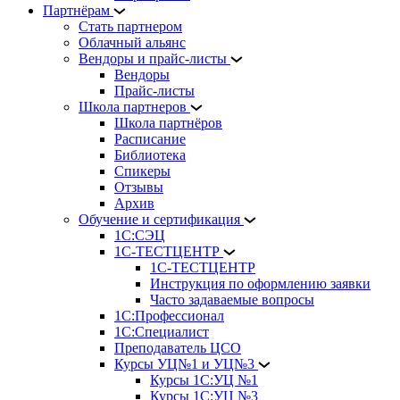
Партнёрам
Стать партнером
Облачный альянс
Вендоры и прайс-листы
Вендоры
Прайс-листы
Школа партнеров
Школа партнёров
Расписание
Библиотека
Спикеры
Отзывы
Архив
Обучение и сертификация
1С:СЭЦ
1С-ТЕСТЦЕНТР
1С-ТЕСТЦЕНТР
Инструкция по оформлению заявки
Часто задаваемые вопросы
1С:Профессионал
1С:Специалист
Преподаватель ЦСО
Курсы УЦ№1 и УЦ№3
Курсы 1С:УЦ №1
Курсы 1С:УЦ №3